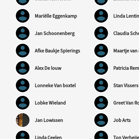
Mariëlle Eggenkamp
Linda Lenti
Jan Schoonenberg
Claudia Sc
Afke Baukje Spierings
Maartje van 
Alex De louw
Patricia Re
Lonneke Van boxtel
Stan Vissers
Lobke Wieland
Greet Van R
Jan Lowissen
Job Arts
Linda Ceelen
Ton Verheij