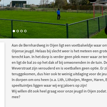
Aan de Bernhardweg in Oijen ligt een voetbalveldje waar o
ee
acties
Oijense jeugd. Helaas bij slecht weer is het meteen een gr
terecht kan. In het dorp is verder geen plek meer waar ze te
en ligt de bal zo op het dak of bij omwonenden in de tuin. D
Weverstraat zijn verouderd en is voetballen geen optie. Er 
teruggekomen, dus hier ook te weinig uitdaging voor de jeu
In dorpen om ons heen (o.a. Lith, Lithoijen, Megen, Haren,
speeltuintjes liggen waar wij erg jaloers op zijn!
Wij willen dit ook heel graag voor onze jeugd in Oijen zoda
mee?