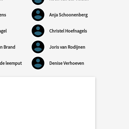
ens
Anja Schoonenberg
agel
Christel Hoefnagels
en Brand
Joris van Rodijnen
 de leemput
Denise Verhoeven