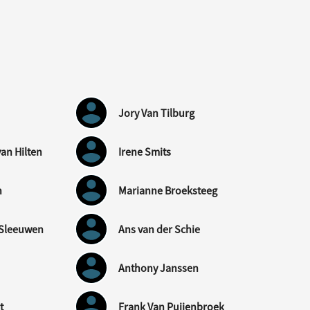
Jory Van Tilburg
an Hilten
Irene Smits
n
Marianne Broeksteeg
n Sleeuwen
Ans van der Schie
Anthony Janssen
t
Frank Van Puijenbroek