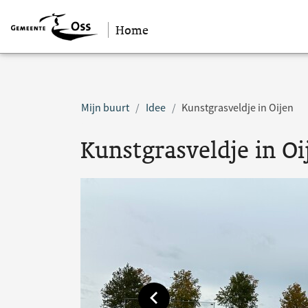
Home
Sla navigatie over
Mijn buurt
Idee
Kunstgrasveldje in Oijen
Kunstgrasveldje in Oi
Toon vorige afbeelding