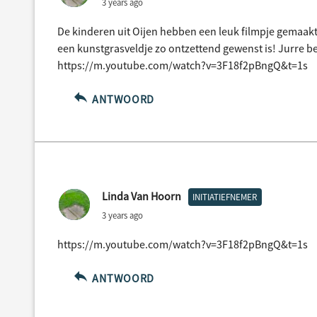
3 years ago
De kinderen uit Oijen hebben een leuk filmpje gemaak
een kunstgrasveldje zo ontzettend gewenst is! Jurre 
https://m.youtube.com/watch?v=3F18f2pBngQ&t=1s
ANTWOORD
Linda Van Hoorn
INITIATIEFNEMER
3 years ago
https://m.youtube.com/watch?v=3F18f2pBngQ&t=1s
ANTWOORD