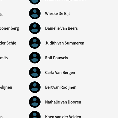
ng
Wieske De Bijl
hoonenberg
Danielle Van Beers
der Schie
Judith van Summeren
mmits
Rolf Pouwels
Carla Van Bergen
odijnen
Bert van Rodijnen
Nathalie van Dooren
en
Koen van der Velden