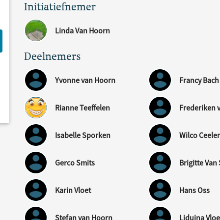
Initiatiefnemer
Linda Van Hoorn
Deelnemers
Yvonne van Hoorn
Francy Bach
Rianne Teeffelen
Frederiken v
Isabelle Sporken
Wilco Ceele
Gerco Smits
Brigitte Va
Karin Vloet
Hans Oss
Stefan van Hoorn
Liduina Vloe