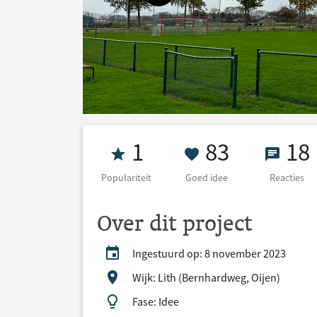
Populariteit 1
83 Goed id
18 Re
1
83
18
Populariteit
Goed idee
Reacties
Over dit project
Ingestuurd op: 8 november 2023
Wijk: Lith (Bernhardweg, Oijen)
Fase: Idee