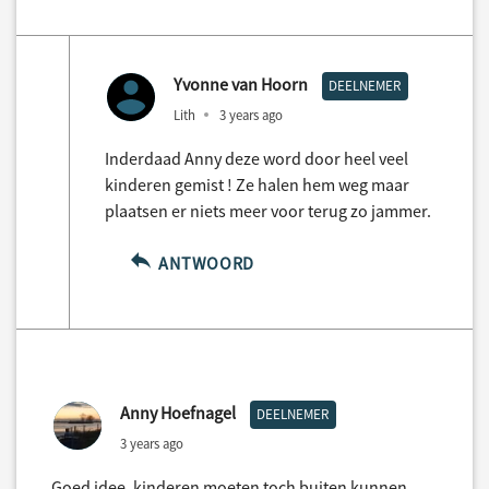
Yvonne van Hoorn
DEELNEMER
Lith
3 years ago
Inderdaad Anny deze word door heel veel
kinderen gemist ! Ze halen hem weg maar
plaatsen er niets meer voor terug zo jammer.
ANTWOORD
Anny Hoefnagel
DEELNEMER
3 years ago
Goed idee, kinderen moeten toch buiten kunnen