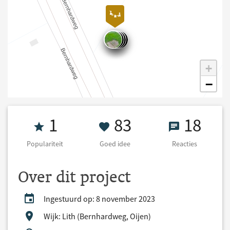
+
−
Populariteit 1
83 Goed idee
18 React
1
83
18
Populariteit
Goed idee
Reacties
Over dit project
Ingestuurd op: 8 november 2023
Wijk: Lith (Bernhardweg, Oijen)