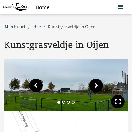
Home
Sla navigatie over
Mijn buurt
Idee
Kunstgrasveldje in Oijen
Kunstgrasveldje in Oijen
Toon vorige afbeelding
Toon volgende af
Too