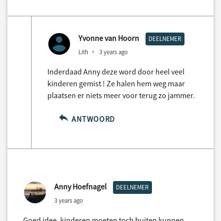
Yvonne van Hoorn
DEELNEMER
Lith
3 years ago
Inderdaad Anny deze word door heel veel
kinderen gemist ! Ze halen hem weg maar
plaatsen er niets meer voor terug zo jammer.
ANTWOORD
Anny Hoefnagel
DEELNEMER
3 years ago
Goed idee, kinderen moeten toch buiten kunnen