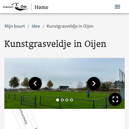
Home
Sla navigatie over
Mijn buurt
Idee
Kunstgrasveldje in Oijen
Kunstgrasveldje in Oijen
Toon vorige afbeelding
Toon volgende af
Too