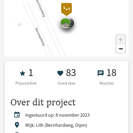
+
−
Populariteit 1
83 Goed idee
18 React
1
83
18
Populariteit
Goed idee
Reacties
Over dit project
Ingestuurd op: 8 november 2023
Wijk: Lith (Bernhardweg, Oijen)