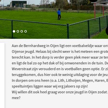
Aan de Bernhardweg in Oijen ligt een voetbalveldje waar o
ee
acties
Oijense jeugd. Helaas bij slecht weer is het meteen een gr
terecht kan. In het dorp is verder geen plek meer waar ze te
en ligt de bal zo op het dak of bij omwonenden in de tuin. D
Weverstraat zijn verouderd en is voetballen geen optie. Er 
teruggekomen, dus hier ook te weinig uitdaging voor de jeu
In dorpen om ons heen (o.a. Lith, Lithoijen, Megen, Haren,
speeltuintjes liggen waar wij erg jaloers op zijn!
Wij willen dit ook heel graag voor onze jeugd in Oijen zoda
mee?