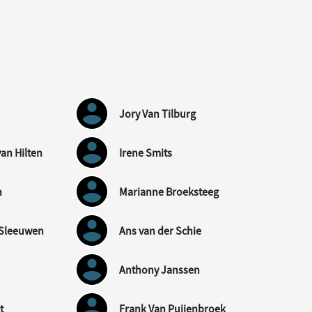
Jory Van Tilburg
an Hilten
Irene Smits
n
Marianne Broeksteeg
n Sleeuwen
Ans van der Schie
Anthony Janssen
t
Frank Van Puijenbroek