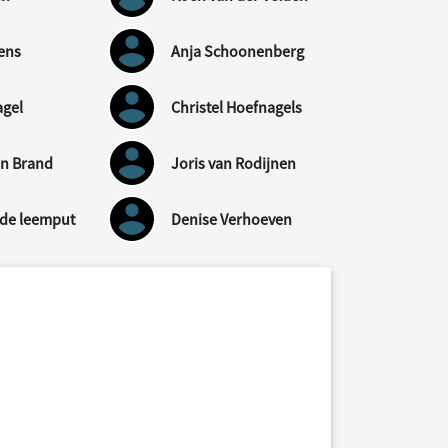
ens
Anja Schoonenberg
agel
Christel Hoefnagels
en Brand
Joris van Rodijnen
 de leemput
Denise Verhoeven