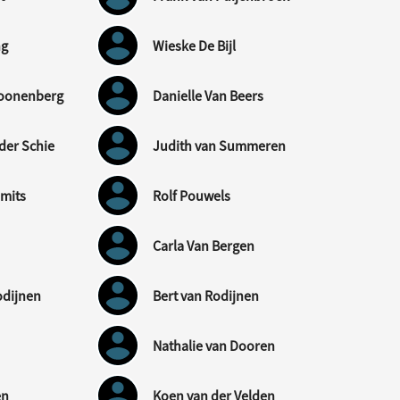
ng
Wieske De Bijl
hoonenberg
Danielle Van Beers
der Schie
Judith van Summeren
mmits
Rolf Pouwels
Carla Van Bergen
odijnen
Bert van Rodijnen
Nathalie van Dooren
en
Koen van der Velden