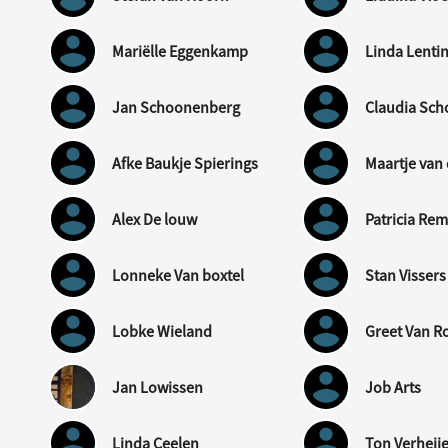
Mariëlle Eggenkamp
Linda Lenti
Jan Schoonenberg
Claudia Sc
Afke Baukje Spierings
Maartje van 
Alex De louw
Patricia Re
Lonneke Van boxtel
Stan Vissers
Lobke Wieland
Greet Van R
Jan Lowissen
Job Arts
Linda Ceelen
Ton Verheij