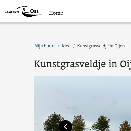
Home
Sla navigatie over
Mijn buurt
Idee
Kunstgrasveldje in Oijen
Kunstgrasveldje in Oi
Toon vorige afbeelding