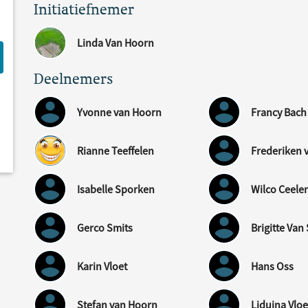
Initiatiefnemer
Linda Van Hoorn
Deelnemers
Yvonne van Hoorn
Francy Bach
Rianne Teeffelen
Frederiken v
Isabelle Sporken
Wilco Ceele
Gerco Smits
Brigitte Va
Karin Vloet
Hans Oss
Stefan van Hoorn
Liduina Vloe