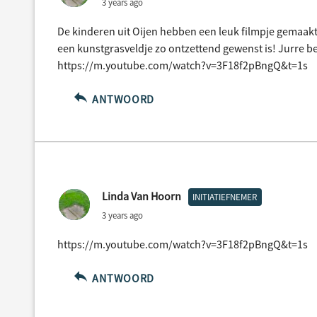
3 years ago
De kinderen uit Oijen hebben een leuk filmpje gemaak
een kunstgrasveldje zo ontzettend gewenst is! Jurre 
https://m.youtube.com/watch?v=3F18f2pBngQ&t=1s
ANTWOORD
Linda Van Hoorn
INITIATIEFNEMER
3 years ago
https://m.youtube.com/watch?v=3F18f2pBngQ&t=1s
ANTWOORD