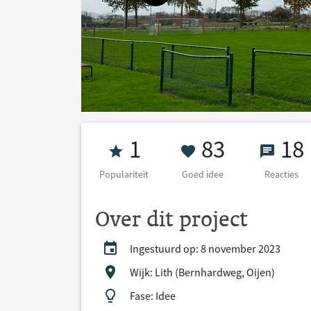
Populariteit 1
83 Goed id
18 Re
1
83
18
Populariteit
Goed idee
Reacties
Over dit project
Ingestuurd op: 8 november 2023
Wijk: Lith (Bernhardweg, Oijen)
Fase: Idee