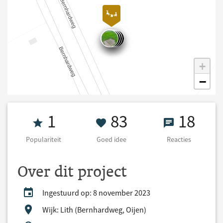
+
−
Populariteit 1
83 Goed idee
18 React
1
83
18
Populariteit
Goed idee
Reacties
Over dit project
Ingestuurd op: 8 november 2023
Wijk: Lith (Bernhardweg, Oijen)