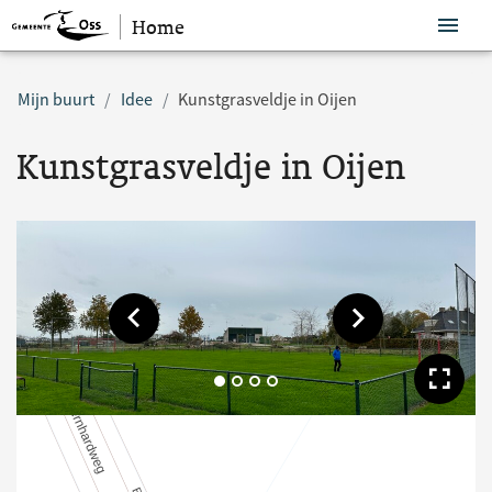
Home
Sla navigatie over
Mijn buurt
Idee
Kunstgrasveldje in Oijen
Kunstgrasveldje in Oijen
Toon vorige afbeelding
Toon volgende af
Too