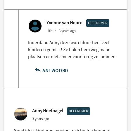
Yvonne van Hoorn
DEELNEMER
Lith
3 years ago
Inderdaad Anny deze word door heel veel
kinderen gemist ! Ze halen hem weg maar
plaatsen er niets meer voor terug zo jammer.
ANTWOORD
Anny Hoefnagel
DEELNEMER
3 years ago
Goed idee, kinderen moeten toch buiten kunnen