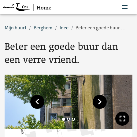
Home
Sla navigatie over
Mijn buurt
Berghem
Idee
Beter een goede buur dan een verre vriend.
Beter een goede buur dan
een verre vriend.
Toon vorige afbeelding
Toon volgende af
Too