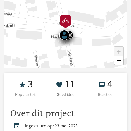
+
−
Populariteit 3
11 Goed idee
4 React
3
11
4
Populariteit
Goed idee
Reacties
Over dit project
Ingestuurd op: 23 mei 2023