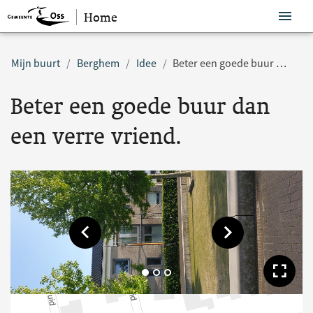
Home
Sla navigatie over
Mijn buurt
Berghem
Idee
Beter een goede buur dan een verre vriend.
Beter een goede buur dan
een verre vriend.
Toon vorige afbeelding
Toon volgende af
Too