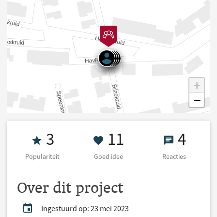
+
−
Populariteit 3
11 Goed idee
4 React
3
11
4
Populariteit
Goed idee
Reacties
Over dit project
Ingestuurd op: 23 mei 2023