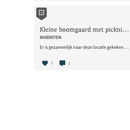
Kleine boomgaard met picknick tafels
RAVENSTEIN
Er is gezamenlijk naar deze locatie gekeken en er zijn voorstellen gedaan. De buurt zou dit verder uitwerken.
7
3