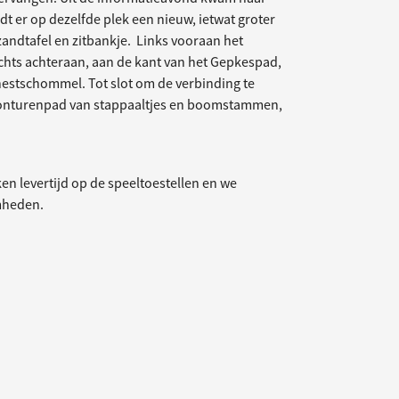
t er op dezelfde plek een nieuw, ietwat groter
andtafel en zitbankje. Links vooraan het
echts achteraan, aan de kant van het Gepkespad,
estschommel. Tot slot om de verbinding te
vonturenpad van stappaaltjes en boomstammen,
ken levertijd op de speeltoestellen en we
mheden.