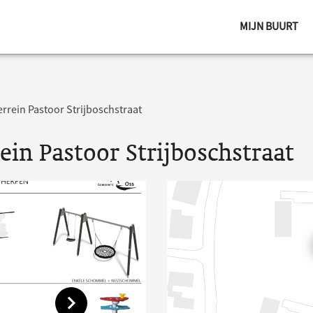
MIJN BUURT
rrein Pastoor Strijboschstraat
in Pastoor Strijboschstraat
Toon volgende afbeelding