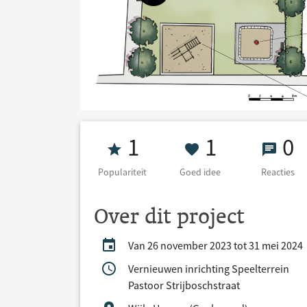
Populariteit 1
1 Goed ide
0 Re
1
1
0
Populariteit
Goed idee
Reacties
Over dit project
Van 26 november 2023 tot 31 mei 2024
Vernieuwen inrichting Speelterrein
Pastoor Strijboschstraat