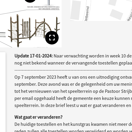
Toon volledige afbe
Update 17-01-2024:
Naar verwachting worden in week 10 de 
e
acties
nog niet bekend wanneer de vervangende toestellen geplaa
-------------------------------------------------------------------------------
Op 7 september 2023 heeft u van ons een uitnodiging ont
september. Deze avond was er de gelegenheid om uw menin
tot het vernieuwen van het speelterrein op de Pastoor Strij
per email opgehaald heeft de gemeente een keuze kunnen m
speelterrein. In deze brief leest u wat er gaat veranderen e
Wat gaat er veranderen?
De huidige toestellen en het kunstgras kwamen niet meer d
reden zullen alle toestellen worden verwijderd en worden 