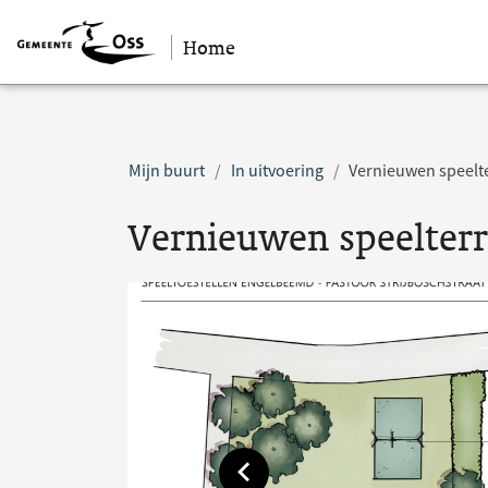
Home
Sla navigatie over
Mijn buurt
In uitvoering
Vernieuwen speelte
Vernieuwen speelterre
Toon vorige afbeelding