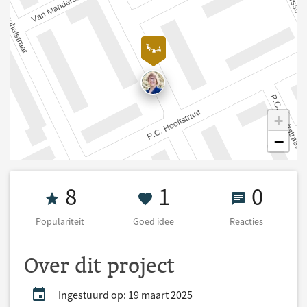
+
−
Populariteit 8
1 Goed idee
0 React
8
1
0
Populariteit
Goed idee
Reacties
Over dit project
Ingestuurd op: 19 maart 2025