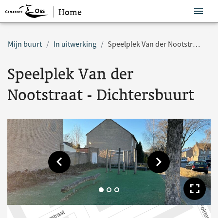
Home
Sla navigatie over
Mijn buurt
In uitwerking
Speelplek Van der Nootstraat - Dichtersbuurt
Speelplek Van der
Nootstraat - Dichtersbuurt
Toon vorige afbeelding
Toon volgende af
Too