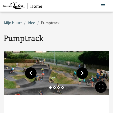
Home
Sla navigatie over
Mijn buurt
Idee
Pumptrack
Pumptrack
Toon vorige afbeelding
Toon volgende af
Too