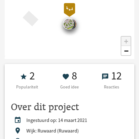
+
−
Populariteit 2
8 Goed idee
12 React
2
8
12
Populariteit
Goed idee
Reacties
Over dit project
Ingestuurd op: 14 maart 2021
Wijk: Ruwaard (Ruwaard)