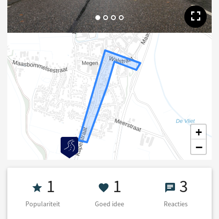
Too
+
−
Populariteit 1
1 Goed idee
3 React
1
1
3
Populariteit
Goed idee
Reacties