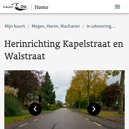
Home
Sla navigatie over
Mijn buurt
Megen, Haren, Macharen
In uitvoering
Herin
Herinrichting Kapelstraat en
Walstraat
Toon vorige afbeelding
Toon volgende af