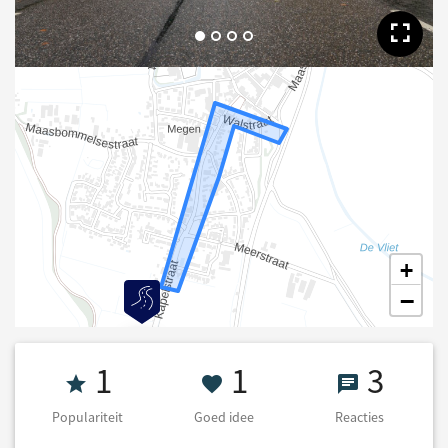
Too
+
−
Populariteit 1
1 Goed idee
3 React
1
1
3
Populariteit
Goed idee
Reacties