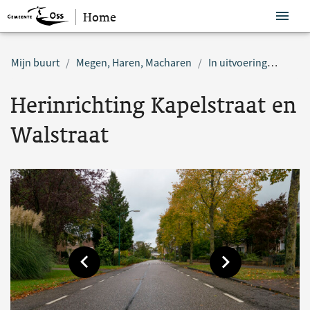
Home
Sla navigatie over
Mijn buurt
Megen, Haren, Macharen
In uitvoering
Herin
Herinrichting Kapelstraat en
Walstraat
Toon vorige afbeelding
Toon volgende af