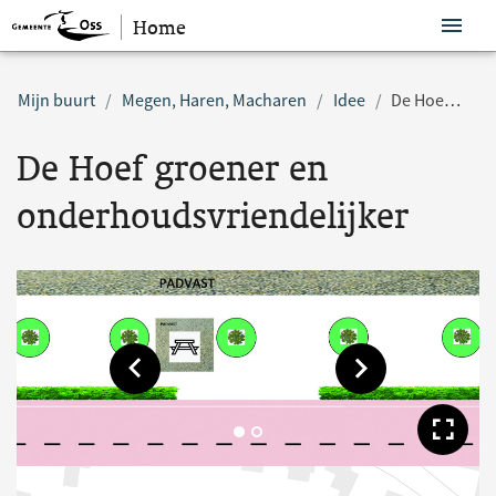
Home
Sla navigatie over
Mijn buurt
Megen, Haren, Macharen
Idee
De Hoef groener en onderhoudsvriendelijker
De Hoef groener en
onderhoudsvriendelijker
Toon vorige afbeelding
Toon volgende af
Too