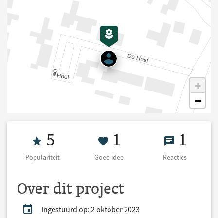
+
−
Populariteit 5
1 Goed idee
1 React
5
1
1
Populariteit
Goed idee
Reacties
Over dit project
Ingestuurd op: 2 oktober 2023