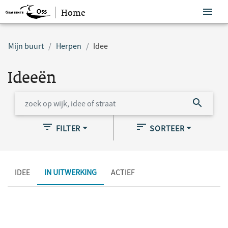
Home
Sla navigatie over
Mijn buurt
Herpen
Idee
Ideeën
FILTER
SORTEER
IDEE
IN UITWERKING
ACTIEF