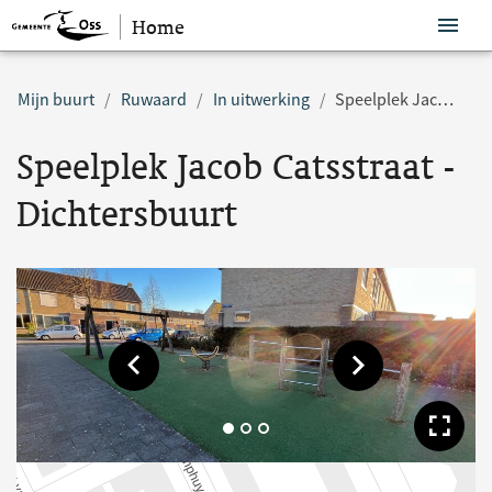
Home
Sla navigatie over
Mijn buurt
Ruwaard
In uitwerking
Speelplek Jacob Catsstraat - Dichtersbuurt
Speelplek Jacob Catsstraat -
Dichtersbuurt
Toon vorige afbeelding
Toon volgende af
Too