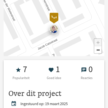
+
−
Populariteit 7
1 Goed idee
0 React
7
1
0
Populariteit
Goed idee
Reacties
Over dit project
Ingestuurd op: 19 maart 2025