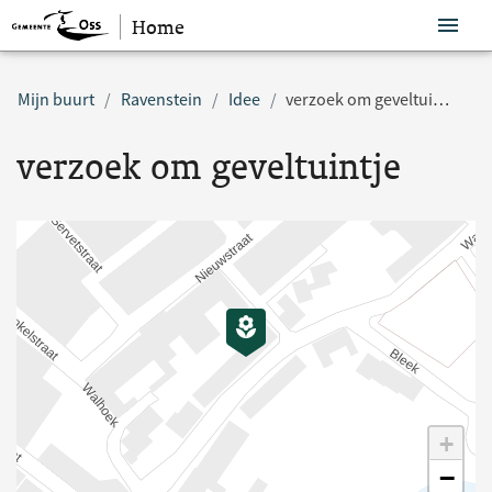
Home
Sla navigatie over
Mijn buurt
Ravenstein
Idee
verzoek om geveltuintje
verzoek om geveltuintje
+
−