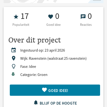
Populariteit 17
0 Goed idee
0 React
17
0
0
Populariteit
Goed idee
Reacties
Over dit project
Ingestuurd op: 23 april 2026
Wijk: Ravenstein (walstraat 25 ravenstein)
Fase: Idee
Categorie: Groen
GOED IDEE!
BLIJF OP DE HOOGTE