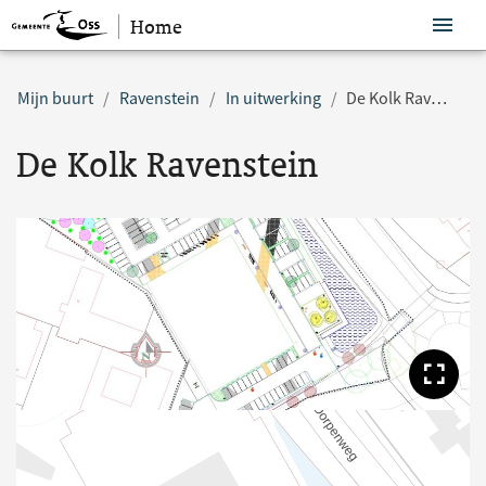
Home
Sla navigatie over
Mijn buurt
Ravenstein
In uitwerking
De Kolk Ravenstein
De Kolk Ravenstein
Too