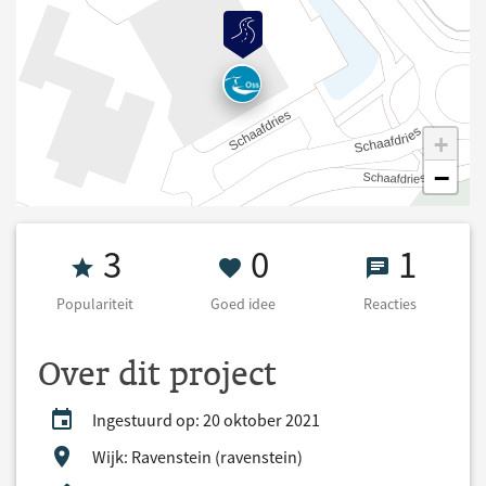
+
−
Populariteit 3
0 Goed idee
1 React
3
0
1
Populariteit
Goed idee
Reacties
Over dit project
Ingestuurd op: 20 oktober 2021
Wijk: Ravenstein (ravenstein)