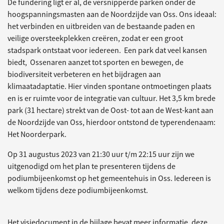
De fundering ligt er al, de versnipperde parken onder de
hoogspanningsmasten aan de Noordzijde van Oss. Ons ideaal:
het verbinden en uitbreiden van de bestaande paden en
veilige oversteekplekken creëren, zodat er een groot
stadspark ontstaat voor iedereen. Een park dat veel kansen
biedt, Ossenaren aanzet tot sporten en bewegen, de
biodiversiteit verbeteren en het bijdragen aan
klimaatadaptatie. Hier vinden spontane ontmoetingen plaats
en is er ruimte voor de integratie van cultuur. Het 3,5 km brede
park (31 hectare) strekt van de Oost- tot aan de West-kant aan
de Noordzijde van Oss, hierdoor ontstond de typerendenaam:
Het Noorderpark.
Op 31 augustus 2023 van 21:30 uur t/m 22:15 uur zijn we
uitgenodigd om het plan te presenteren tijdens de
podiumbijeenkomst op het gemeentehuis in Oss. Iedereen is
welkom tijdens deze podiumbijeenkomst.
Het visiedocument in de bijlage bevat meer informatie, deze