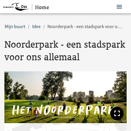
Home
Sla navigatie over
Mijn buurt
Idee
Noorderpark - een stadspark voor ons allemaal
Noorderpark - een stadspark
voor ons allemaal
Too