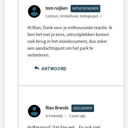
tom ruijken
INITIATIEFNEMER
Centrum, Krinkelhoek, Mettegeupel
3 years ago
Hi Rian, Dank voor je enthousiaste reactie. Ik
ben het met je eens, uitrustplekken komen
ook terug in het visiedocument, dus zeker
een aandachtspunt om het park te
verbeteren.
ANTWOORD
Rian Brands
DEELNEMER
Schadewijk
3 years ago
Hufterproof. Dat dan wel... En ook niet