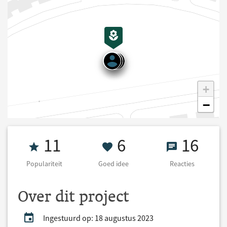
+
−
Populariteit 11
6 Goed idee
16 React
11
6
16
Populariteit
Goed idee
Reacties
Over dit project
Ingestuurd op: 18 augustus 2023