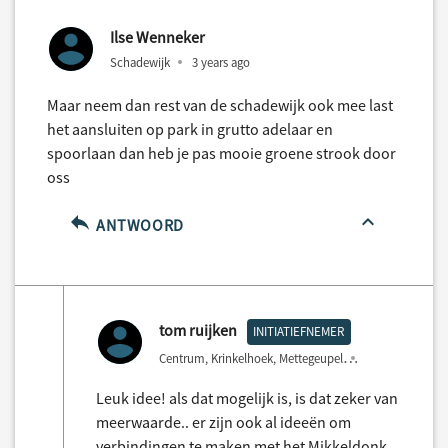
Ilse Wenneker
Schadewijk
3 years ago
Maar neem dan rest van de schadewijk ook mee last
het aansluiten op park in grutto adelaar en
spoorlaan dan heb je pas mooie groene strook door
oss
ANTWOORD
tom ruijken
INITIATIEFNEMER
Centrum, Krinkelhoek, Mettegeupel
3 years ago
Leuk idee! als dat mogelijk is, is dat zeker van
meerwaarde.. er zijn ook al ideeën om
verbindingen te maken met het Mikkeldonk