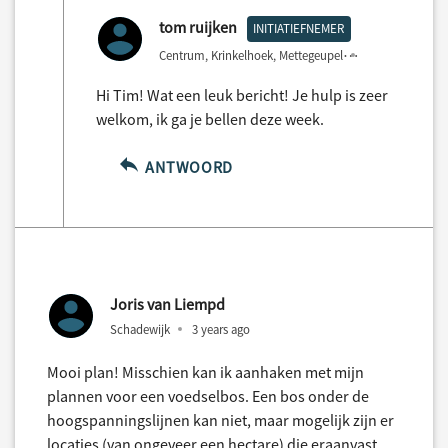
tom ruijken
INITIATIEFNEMER
Centrum, Krinkelhoek, Mettegeupel
2 years ago
Hi Tim! Wat een leuk bericht! Je hulp is zeer
welkom, ik ga je bellen deze week.
ANTWOORD
Joris van Liempd
Schadewijk
3 years ago
Mooi plan! Misschien kan ik aanhaken met mijn
plannen voor een voedselbos. Een bos onder de
hoogspanningslijnen kan niet, maar mogelijk zijn er
locaties (van ongeveer een hectare) die eraanvast