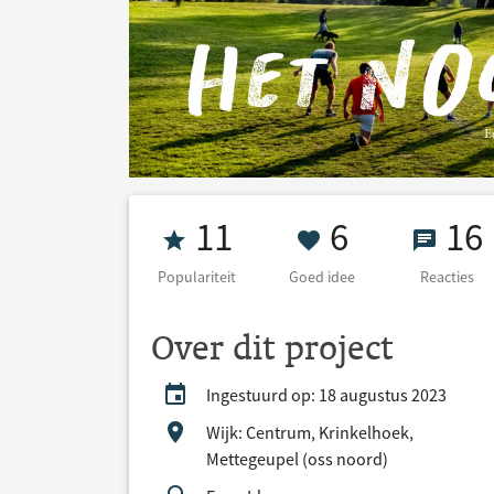
Populariteit 11
6 Goed ide
16 Re
11
6
16
Populariteit
Goed idee
Reacties
Over dit project
Ingestuurd op: 18 augustus 2023
Wijk: Centrum, Krinkelhoek,
Mettegeupel (oss noord)