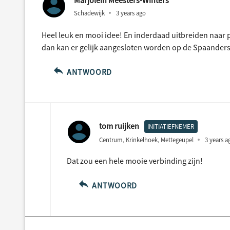
Marjolein Meesters-Winters
Schadewijk
3 years ago
Heel leuk en mooi idee! En inderdaad uitbreiden naar 
dan kan er gelijk aangesloten worden op de Spaanders
ANTWOORD
tom ruijken
INITIATIEFNEMER
Centrum, Krinkelhoek, Mettegeupel
3 years a
Dat zou een hele mooie verbinding zijn!
ANTWOORD