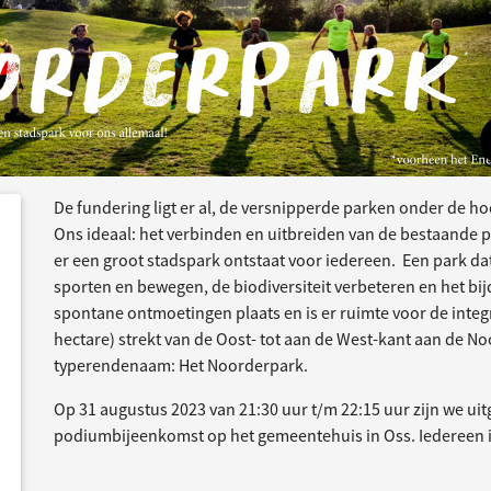
De fundering ligt er al, de versnipperde parken onder de 
e
acties
Ons ideaal: het verbinden en uitbreiden van de bestaande p
er een groot stadspark ontstaat voor iedereen. Een park da
sporten en bewegen, de biodiversiteit verbeteren en het bi
spontane ontmoetingen plaats en is er ruimte voor de integr
hectare) strekt van de Oost- tot aan de West-kant aan de N
typerendenaam: Het Noorderpark.
Op 31 augustus 2023 van 21:30 uur t/m 22:15 uur zijn we ui
podiumbijeenkomst op het gemeentehuis in Oss. Iedereen 