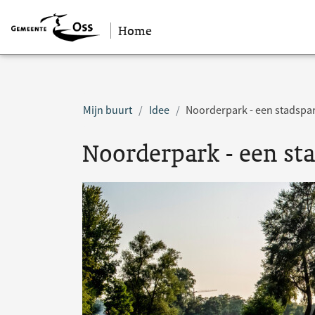
Home
Sla navigatie over
Mijn buurt
Idee
Noorderpark - een stadspar
Noorderpark - een st