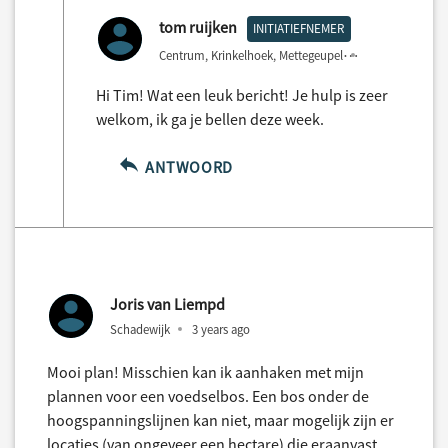
tom ruijken
INITIATIEFNEMER
Centrum, Krinkelhoek, Mettegeupel
2 years ago
Hi Tim! Wat een leuk bericht! Je hulp is zeer
welkom, ik ga je bellen deze week.
ANTWOORD
Joris van Liempd
Schadewijk
3 years ago
Mooi plan! Misschien kan ik aanhaken met mijn
plannen voor een voedselbos. Een bos onder de
hoogspanningslijnen kan niet, maar mogelijk zijn er
locaties (van ongeveer een hectare) die eraanvast