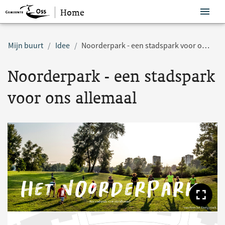
Home
Sla navigatie over
Mijn buurt
Idee
Noorderpark - een stadspark voor ons allemaal
Noorderpark - een stadspark
voor ons allemaal
Too