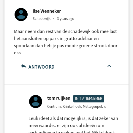
Ilse Wenneker
Schadewijk
3 years ago
Maar neem dan rest van de schadewijk ook mee last
het aansluiten op park in grutto adelaar en
spoorlaan dan heb je pas mooie groene strook door
oss
ANTWOORD
tom ruijken
INITIATIEFNEMER
Centrum, Krinkelhoek, Mettegeupel
3 years ago
Leuk idee! als dat mogelijk is, is dat zeker van
meerwaarde.. er zijn ook al ideeën om
verbindingen te maken met het Mikkeldonk