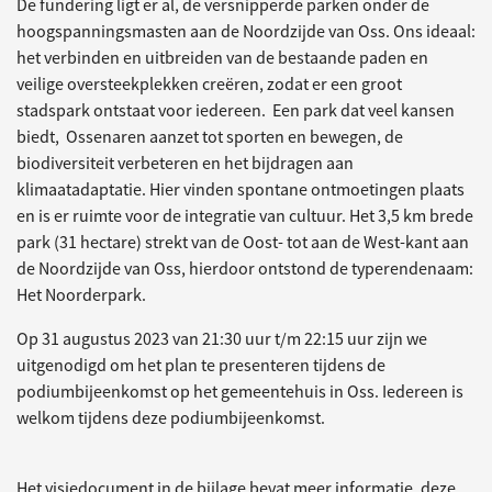
De fundering ligt er al, de versnipperde parken onder de
hoogspanningsmasten aan de Noordzijde van Oss. Ons ideaal:
het verbinden en uitbreiden van de bestaande paden en
veilige oversteekplekken creëren, zodat er een groot
stadspark ontstaat voor iedereen. Een park dat veel kansen
biedt, Ossenaren aanzet tot sporten en bewegen, de
biodiversiteit verbeteren en het bijdragen aan
klimaatadaptatie. Hier vinden spontane ontmoetingen plaats
en is er ruimte voor de integratie van cultuur. Het 3,5 km brede
park (31 hectare) strekt van de Oost- tot aan de West-kant aan
de Noordzijde van Oss, hierdoor ontstond de typerendenaam:
Het Noorderpark.
Op 31 augustus 2023 van 21:30 uur t/m 22:15 uur zijn we
uitgenodigd om het plan te presenteren tijdens de
podiumbijeenkomst op het gemeentehuis in Oss. Iedereen is
welkom tijdens deze podiumbijeenkomst.
Het visiedocument in de bijlage bevat meer informatie, deze