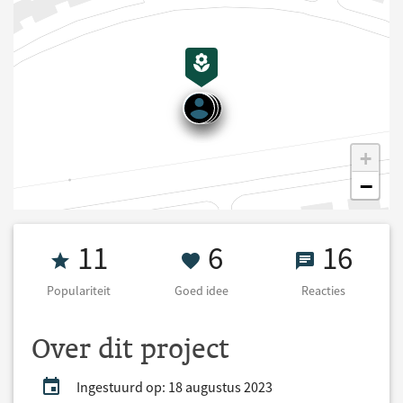
+
−
Populariteit 11
6 Goed idee
16 React
11
6
16
Populariteit
Goed idee
Reacties
Over dit project
Ingestuurd op: 18 augustus 2023