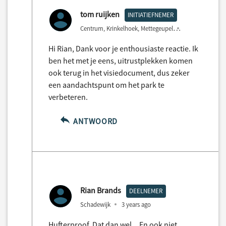
tom ruijken
INITIATIEFNEMER
Centrum, Krinkelhoek, Mettegeupel
3 years ago
Hi Rian, Dank voor je enthousiaste reactie. Ik
ben het met je eens, uitrustplekken komen
ook terug in het visiedocument, dus zeker
een aandachtspunt om het park te
verbeteren.
ANTWOORD
Rian Brands
DEELNEMER
Schadewijk
3 years ago
Hufterproof. Dat dan wel... En ook niet