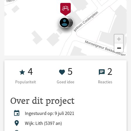
+
−
Populariteit 4
5 Goed idee
2 React
4
5
2
Populariteit
Goed idee
Reacties
Over dit project
Ingestuurd op: 9 juli 2021
Wijk: Lith (5397 an)