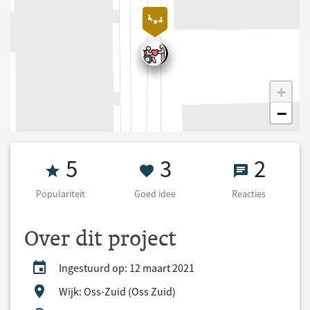
+
−
Populariteit 5
3 Goed idee
2 React
5
3
2
Populariteit
Goed idee
Reacties
Over dit project
Ingestuurd op: 12 maart 2021
Wijk: Oss-Zuid (Oss Zuid)