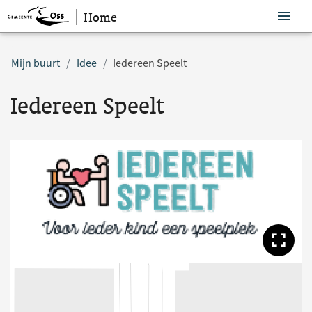
Home
Sla navigatie over
Mijn buurt
Idee
Iedereen Speelt
Iedereen Speelt
Too