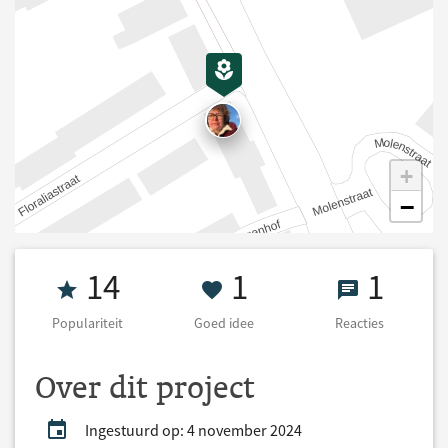
+
−
Populariteit 14
1 Goed idee
1 React
14
1
1
Populariteit
Goed idee
Reacties
Over dit project
Ingestuurd op: 4 november 2024