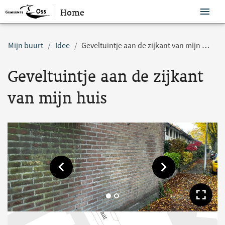
Home
Sla navigatie over
Mijn buurt
Idee
Geveltuintje aan de zijkant van mijn huis
Geveltuintje aan de zijkant
van mijn huis
Toon vorige afbeelding
Toon volgende af
Too