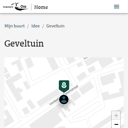
Home
Sla navigatie over
Mijn buurt
Idee
Geveltuin
Geveltuin
+
−