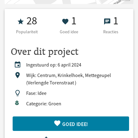
Populariteit 28
1 Goed idee
1 React
28
1
1
Populariteit
Goed idee
Reacties
Over dit project
Ingestuurd op: 6 april 2024
Wijk: Centrum, Krinkelhoek, Mettegeupel
(Verlengde Torenstraat )
Fase: Idee
Categorie: Groen
GOED IDEE!