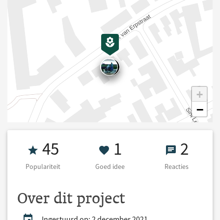
+
−
Populariteit 45
1 Goed idee
2 React
45
1
2
Populariteit
Goed idee
Reacties
Over dit project
Ingestuurd op: 2 december 2021