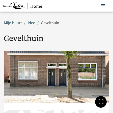
Home
Sla navigatie over
Mijn buurt
Idee
Gevelthuin
Gevelthuin
Too