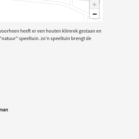
+
−
. voorheen heeft er een houten klimrek gestaan en
 "natuur" speeltuin. zo'n speeltuin brengt de
wman