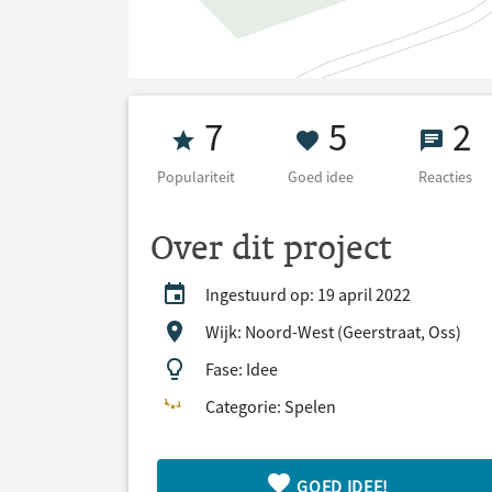
Populariteit 7
5 Goed ide
2 Re
7
5
2
Populariteit
Goed idee
Reacties
Over dit project
Ingestuurd op: 19 april 2022
Wijk: Noord-West (Geerstraat, Oss)
Fase: Idee
Categorie: Spelen
GOED IDEE!