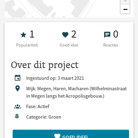
−
Populariteit 1
2 Goed idee
0 React
1
2
0
Populariteit
Goed idee
Reacties
Over dit project
Ingestuurd op: 3 maart 2021
Wijk: Megen, Haren, Macharen (Wilhelminastraat
in Megen langs het Acropolisgebouw.)
Fase: Actief
Categorie: Groen
GOED IDEE!