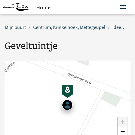
Home
Sla navigatie over
Mijn buurt
Centrum, Krinkelhoek, Mettegeupel
Idee
Gev
Geveltuintje
+
−