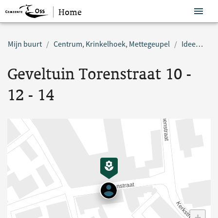
Home
Sla navigatie over
Mijn buurt
Centrum, Krinkelhoek, Mettegeupel
Idee
Gev
Geveltuin Torenstraat 10 -
12 - 14
+