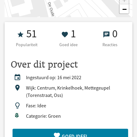
−
Populariteit 51
1 Goed idee
0 React
51
1
0
Populariteit
Goed idee
Reacties
Over dit project
Ingestuurd op: 16 mei 2022
Wijk: Centrum, Krinkelhoek, Mettegeupel
(Torenstraat, Oss)
Fase: Idee
Categorie: Groen
GOED IDEE!