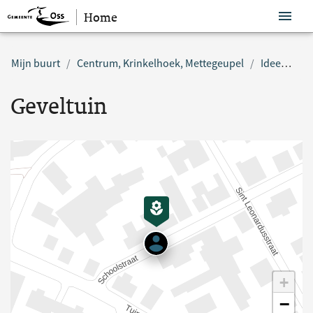
Home
Sla navigatie over
Mijn buurt
Centrum, Krinkelhoek, Mettegeupel
Idee
Gev
Geveltuin
+
−