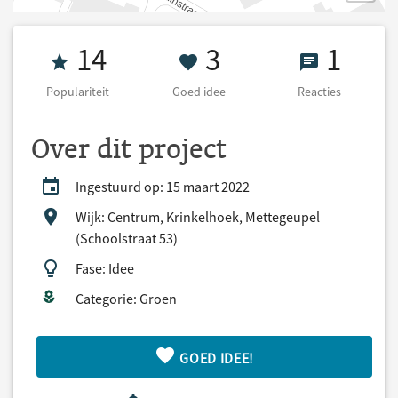
Populariteit 14
3 Goed idee
1 React
14
3
1
Populariteit
Goed idee
Reacties
Over dit project
Ingestuurd op: 15 maart 2022
Wijk: Centrum, Krinkelhoek, Mettegeupel
(Schoolstraat 53)
Fase: Idee
Categorie: Groen
GOED IDEE!