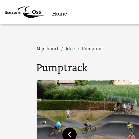
Home
Sla navigatie over
Mijn buurt
Idee
Pumptrack
Pumptrack
Toon vorige afbeelding