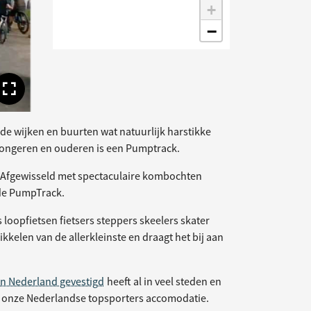
+
−
Toon volledige afbeelding
 de wijken en buurten wat natuurlijk harstikke
n jongeren en ouderen is een Pumptrack.
n. Afgewisseld met spectaculaire kombochten
de PumpTrack.
s loopfietsen fietsers steppers skeelers skater
kelen van de allerkleinste en draagt het bij aan
in Nederland gevestigd
heeft al in veel steden en
j onze Nederlandse topsporters accomodatie.