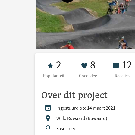
Populariteit 2
8 Goed ide
12 Re
2
8
12
Populariteit
Goed idee
Reacties
Over dit project
Ingestuurd op: 14 maart 2021
Wijk: Ruwaard (Ruwaard)
Fase: Idee