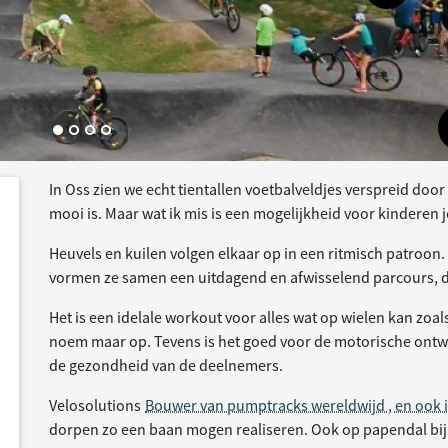
In Oss zien we echt tientallen voetbalveldjes verspreid door
e
acties
mooi is. Maar wat ik mis is een mogelijkheid voor kindere
Heuvels en kuilen volgen elkaar op in een ritmisch patroo
vormen ze samen een uitdagend en afwisselend parcours, 
Het is een idelale workout voor alles wat op wielen kan zoal
noem maar op. Tevens is het goed voor de motorische ontwik
de gezondheid van de deelnemers.
Velosolutions
Bouwer van pumptracks wereldwijd , en ook 
dorpen zo een baan mogen realiseren. Ook op papendal bi