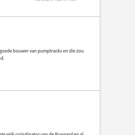
een goede bouwer van pumptracks en die zou
nd.
nte wijk coördinator van de Ruwaard en al