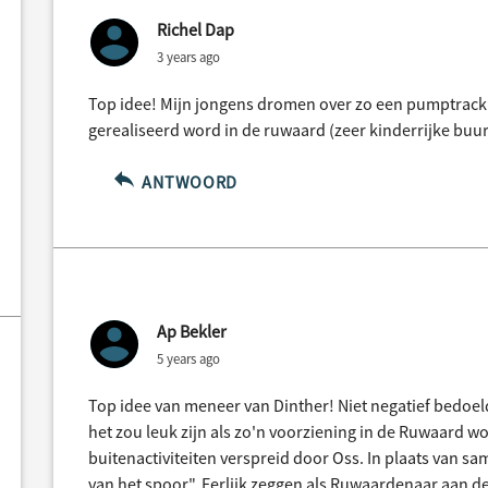
Richel Dap
3 years ago
Top idee! Mijn jongens dromen over zo een pumptrack. 
gerealiseerd word in de ruwaard (zeer kinderrijke buur
ANTWOORD
Ap Bekler
5 years ago
Top idee van meneer van Dinther! Niet negatief bedoe
het zou leuk zijn als zo'n voorziening in de Ruwaard w
buitenactiviteiten verspreid door Oss. In plaats van sa
van het spoor". Eerlijk zeggen als Ruwaardenaar aan d