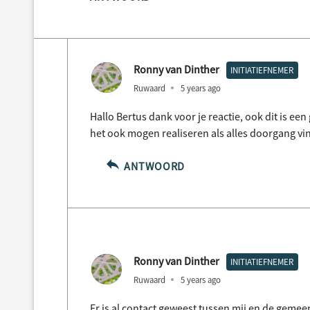
Ronny van Dinther
INITIATIEFNEMER
Ruwaard
5 years ago
Hallo Bertus dank voor je reactie, ook dit is 
het ook mogen realiseren als alles doorgang vi
ANTWOORD
Ronny van Dinther
INITIATIEFNEMER
Ruwaard
5 years ago
Er is al contact geweest tussen mij en de gemee