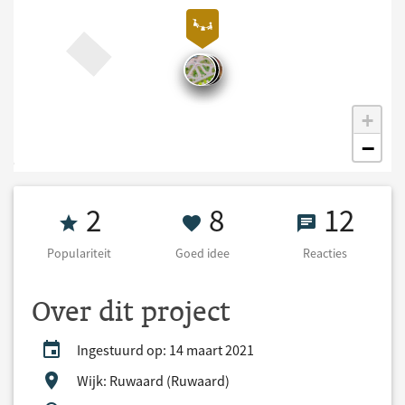
+
−
Populariteit 2
8 Goed idee
12 React
2
8
12
Populariteit
Goed idee
Reacties
Over dit project
Ingestuurd op: 14 maart 2021
Wijk: Ruwaard (Ruwaard)