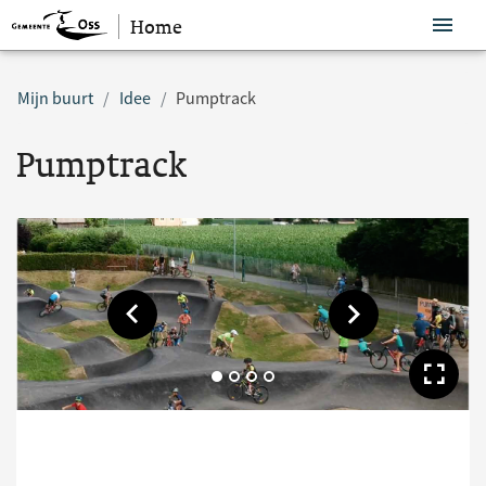
Home
Sla navigatie over
Mijn buurt
Idee
Pumptrack
Pumptrack
Toon vorige afbeelding
Toon volgende af
Too