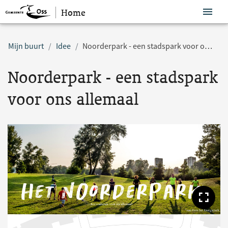
Home
Sla navigatie over
Mijn buurt
Idee
Noorderpark - een stadspark voor ons allemaal
Noorderpark - een stadspark
voor ons allemaal
Too