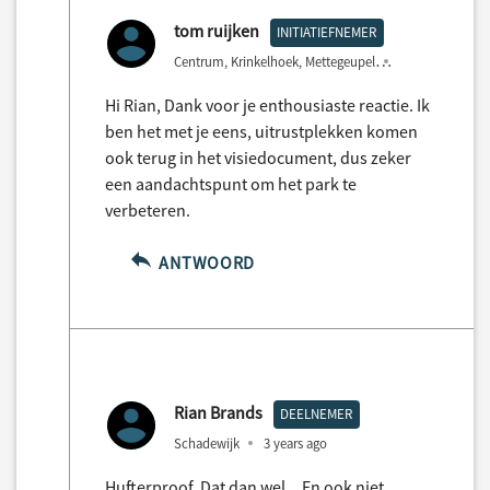
tom ruijken
INITIATIEFNEMER
Centrum, Krinkelhoek, Mettegeupel
3 years ago
Hi Rian, Dank voor je enthousiaste reactie. Ik
ben het met je eens, uitrustplekken komen
ook terug in het visiedocument, dus zeker
een aandachtspunt om het park te
verbeteren.
ANTWOORD
Rian Brands
DEELNEMER
Schadewijk
3 years ago
Hufterproof. Dat dan wel... En ook niet