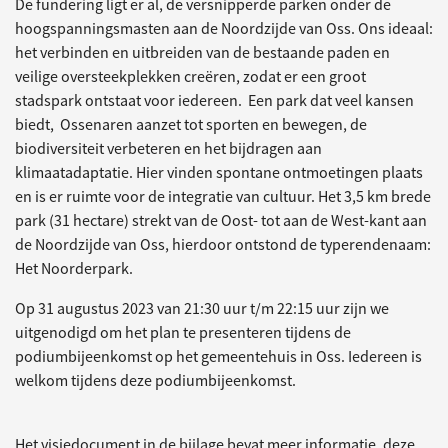
De fundering ligt er al, de versnipperde parken onder de
hoogspanningsmasten aan de Noordzijde van Oss. Ons ideaal:
het verbinden en uitbreiden van de bestaande paden en
veilige oversteekplekken creëren, zodat er een groot
stadspark ontstaat voor iedereen. Een park dat veel kansen
biedt, Ossenaren aanzet tot sporten en bewegen, de
biodiversiteit verbeteren en het bijdragen aan
klimaatadaptatie. Hier vinden spontane ontmoetingen plaats
en is er ruimte voor de integratie van cultuur. Het 3,5 km brede
park (31 hectare) strekt van de Oost- tot aan de West-kant aan
de Noordzijde van Oss, hierdoor ontstond de typerendenaam:
Het Noorderpark.
Op 31 augustus 2023 van 21:30 uur t/m 22:15 uur zijn we
uitgenodigd om het plan te presenteren tijdens de
podiumbijeenkomst op het gemeentehuis in Oss. Iedereen is
welkom tijdens deze podiumbijeenkomst.
Het visiedocument in de bijlage bevat meer informatie, deze