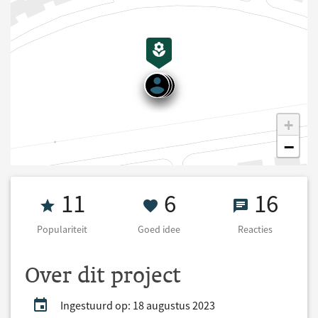
+
−
Populariteit 11
6 Goed idee
16 React
11
6
16
Populariteit
Goed idee
Reacties
Over dit project
Ingestuurd op: 18 augustus 2023