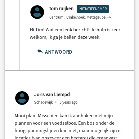
tom ruijken
INITIATIEFNEMER
Centrum, Krinkelhoek, Mettegeupel
2 years ago
Hi Tim! Wat een leuk bericht! Je hulp is zeer
welkom, ik ga je bellen deze week.
ANTWOORD
Joris van Liempd
Schadewijk
3 years ago
Mooi plan! Misschien kan ik aanhaken met mijn
plannen voor een voedselbos. Een bos onder de
hoogspanningslijnen kan niet, maar mogelijk zijn er
locaties (van ongeveer een hectare) die eraanvast