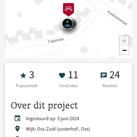
+
−
Populariteit 3
11 Goed idee
24 React
3
11
24
Populariteit
Goed idee
Reacties
Over dit project
Ingestuurd op: 3 juni 2024
Wijk: Oss-Zuid (zusterhof , Oss)