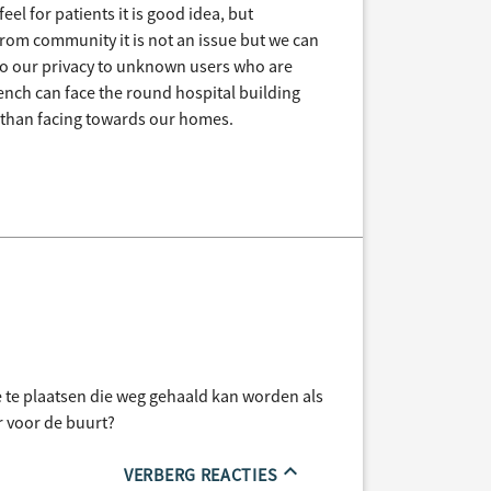
l for patients it is good idea, but
 from community it is not an issue but we can
s to our privacy to unknown users who are
 bench can face the round hospital building
her than facing towards our homes.
je te plaatsen die weg gehaald kan worden als
r voor de buurt?
VERBERG REACTIES