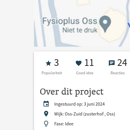
Populariteit 3
11 Goed id
24 Re
3
11
24
Populariteit
Goed idee
Reacties
Over dit project
Ingestuurd op: 3 juni 2024
Wijk: Oss-Zuid (zusterhof , Oss)
Fase: Idee