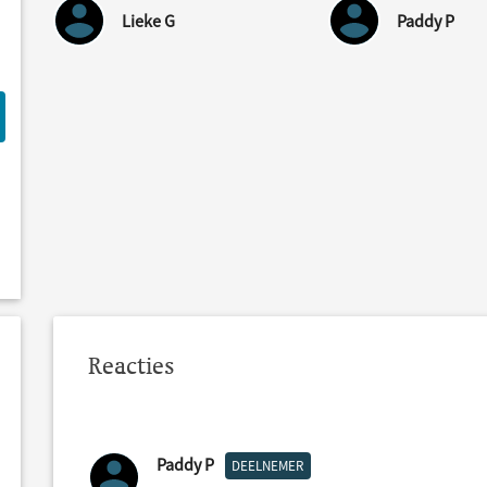
Lieke G
Paddy P
Reacties
Paddy P
DEELNEMER