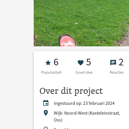
Populariteit 6
5 Goed ide
2 Re
6
5
2
Populariteit
Goed idee
Reacties
Over dit project
Ingestuurd op: 23 februari 2024
Wijk: Noord-West (Kasteleinstraat,
Oss)