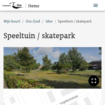
Home
Sla navigatie over
Mijn buurt
Oss-Zuid
Idee
Speeltuin / skatepark
Speeltuin / skatepark
Too