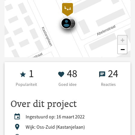
+
−
Populariteit 1
48 Goed idee
24 React
1
48
24
Populariteit
Goed idee
Reacties
Over dit project
Ingestuurd op: 16 maart 2022
Wijk: Oss-Zuid (Kastanjelaan)