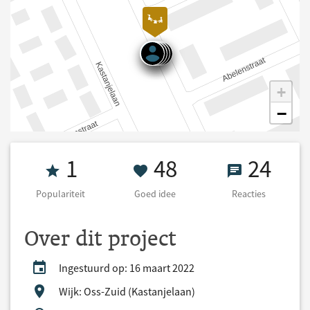
+
−
Populariteit 1
48 Goed idee
24 React
1
48
24
Populariteit
Goed idee
Reacties
Over dit project
Ingestuurd op: 16 maart 2022
Wijk: Oss-Zuid (Kastanjelaan)