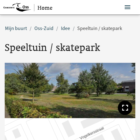
Home
Sla navigatie over
Mijn buurt
Oss-Zuid
Idee
Speeltuin / skatepark
Speeltuin / skatepark
Too