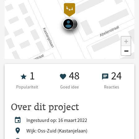
+
−
Populariteit 1
48 Goed idee
24 React
1
48
24
Populariteit
Goed idee
Reacties
Over dit project
Ingestuurd op: 16 maart 2022
Wijk: Oss-Zuid (Kastanjelaan)