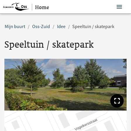
Home
Sla navigatie over
Mijn buurt
Oss-Zuid
Idee
Speeltuin / skatepark
Speeltuin / skatepark
Too