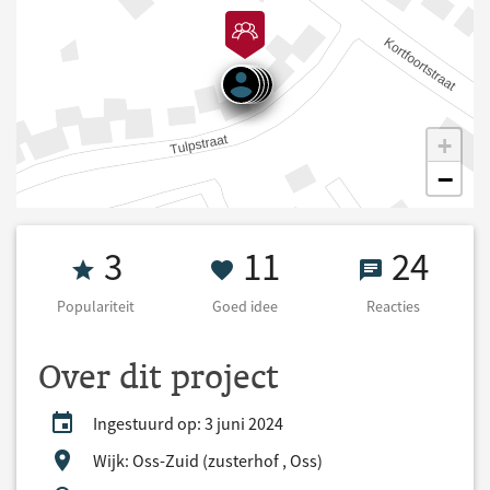
+
−
Populariteit 3
11 Goed idee
24 React
3
11
24
Populariteit
Goed idee
Reacties
Over dit project
Ingestuurd op: 3 juni 2024
Wijk: Oss-Zuid (zusterhof , Oss)