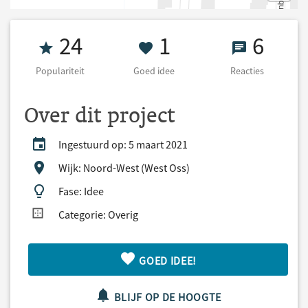
Populariteit 24
1 Goed idee
6 React
24
1
6
Populariteit
Goed idee
Reacties
Over dit project
Ingestuurd op: 5 maart 2021
Wijk: Noord-West (West Oss)
Fase: Idee
Categorie: Overig
GOED IDEE!
BLIJF OP DE HOOGTE