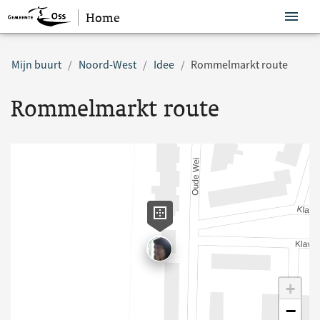
Home
Sla navigatie over
Mijn buurt
Noord-West
Idee
Rommelmarkt route
Rommelmarkt route
+
−