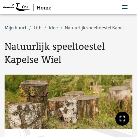
Home
Sla navigatie over
Mijn buurt
Lith
Idee
Natuurlijk speeltoestel Kapelse Wiel
Natuurlijk speeltoestel
Kapelse Wiel
Too