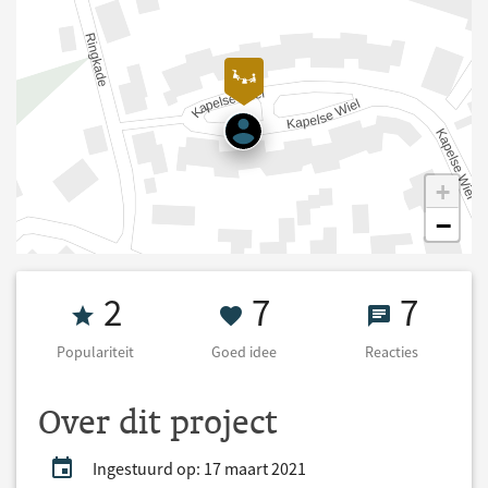
+
−
Populariteit 2
7 Goed idee
7 React
2
7
7
Populariteit
Goed idee
Reacties
Over dit project
Ingestuurd op: 17 maart 2021