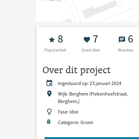
Populariteit 8
7 Goed ide
6 Re
8
7
6
Populariteit
Goed idee
Reacties
Over dit project
Ingestuurd op: 23 januari 2024
Wijk: Berghem (Piekenhoefstraat,
Berghem,)
Fase: Idee
Categorie: Groen