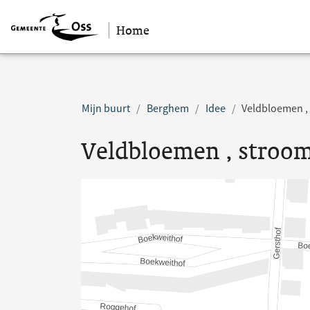
Home
Sla navigatie over
Mijn buurt
Berghem
Idee
Veldbloemen , 
Veldbloemen , stroom