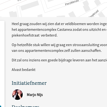
Heel graag zouden wij zien dat er veldbloemen worden ing
e
acties
het appartementencomplex Castanea zodat ons uitzicht en oo
piekenhoefstraat verbeterd.
Op hetzelfde stuk willen wij graag een strooaansluiting vo
van ons appartementencomplex zelf zullen aanschaffen.
Dit zal ons inziens een goede bijdrage leveren aan het aan
Alvast bedankt
Initiatiefnemer
Marjo Nijs