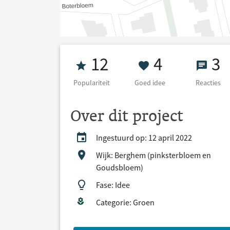
Populariteit 12
4 Goed ide
3 Re
12
4
3
Populariteit
Goed idee
Reacties
Over dit project
Ingestuurd op: 12 april 2022
Wijk: Berghem (pinksterbloem en
Goudsbloem)
Fase: Idee
Categorie: Groen